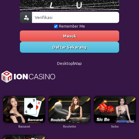
Remember Me
Masuk
Daftar Sekarang
Desktop
Wap
Baccarat
Roulette
Sicbo