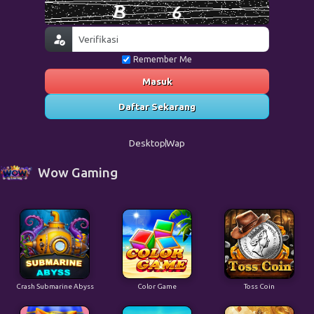
Remember Me
Masuk
Daftar Sekarang
Desktop
Wap
Wow Gaming
Crash Submarine Abyss
Color Game
Toss Coin