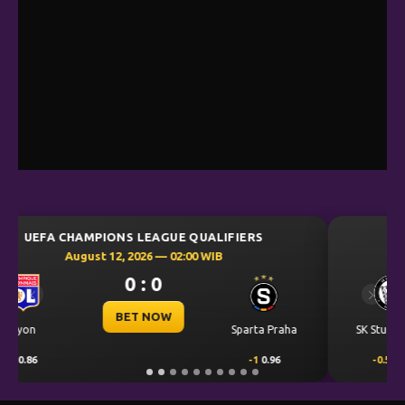
UEFA CHAMPIONS LEAGUE QUALIFIERS
August 12, 2026 — 01:30 WIB
0 : 0
Previous
Next
BET NOW
SK Sturm Graz
Fenerbahce
-0.5
0.95
0.5
0.87