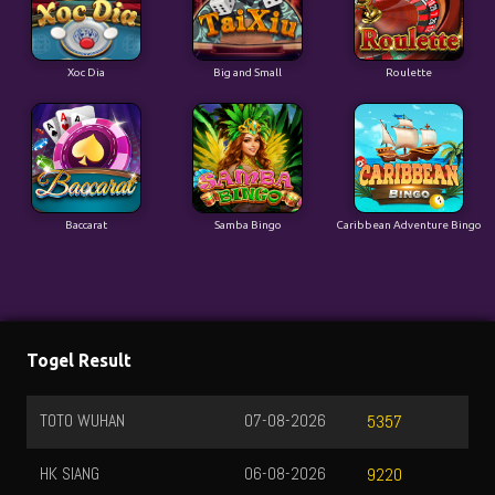
Xoc Dia
Big and Small
Roulette
Baccarat
Samba Bingo
Caribbean Adventure Bingo
Togel Result
TOTO WUHAN
07-08-2026
5357
HK SIANG
06-08-2026
9220