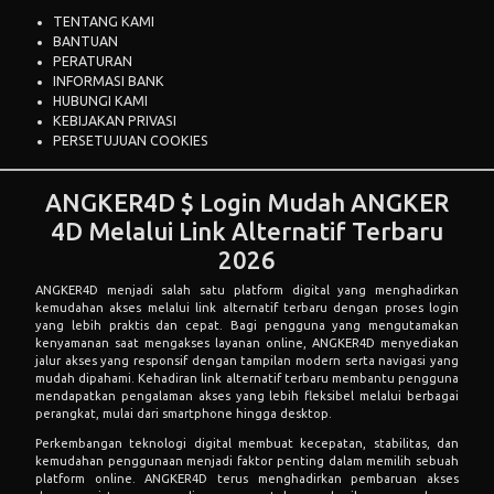
TENTANG KAMI
BANTUAN
PERATURAN
INFORMASI BANK
HUBUNGI KAMI
KEBIJAKAN PRIVASI
PERSETUJUAN COOKIES
ANGKER4D $ Login Mudah ANGKER
4D Melalui Link Alternatif Terbaru
2026
ANGKER4D
menjadi salah satu platform digital yang menghadirkan
kemudahan akses melalui link alternatif terbaru dengan proses login
yang lebih praktis dan cepat. Bagi pengguna yang mengutamakan
kenyamanan saat mengakses layanan online, ANGKER4D menyediakan
jalur akses yang responsif dengan tampilan modern serta navigasi yang
mudah dipahami. Kehadiran link alternatif terbaru membantu pengguna
mendapatkan pengalaman akses yang lebih fleksibel melalui berbagai
perangkat, mulai dari smartphone hingga desktop.
Perkembangan teknologi digital membuat kecepatan, stabilitas, dan
kemudahan penggunaan menjadi faktor penting dalam memilih sebuah
platform online. ANGKER4D terus menghadirkan pembaruan akses