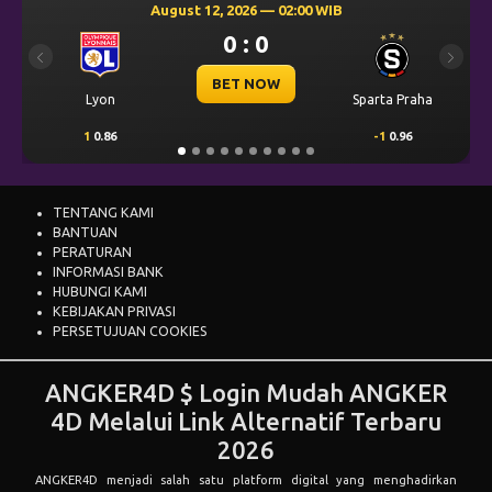
August 12, 2026 — 02:00 WIB
Au
0 : 0
Previous
Next
BET NOW
Sparta Praha
SK Sturm Graz
-1
0.96
-0.5
0.95
TENTANG KAMI
BANTUAN
PERATURAN
INFORMASI BANK
HUBUNGI KAMI
KEBIJAKAN PRIVASI
PERSETUJUAN COOKIES
ANGKER4D $ Login Mudah ANGKER
4D Melalui Link Alternatif Terbaru
2026
ANGKER4D
menjadi salah satu platform digital yang menghadirkan