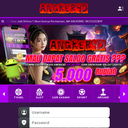
4D, Situs Judi Online 1 Akun Semua Permainan, WA ANGKER4D : 082132522847
Selam
TOGEL
SLOT
LIVE CASINO
SPORT
ARCADE
SABU