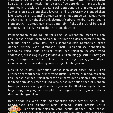
kemudahan akses melalui link alternatif terbaru dengan proses login
yang lebih praktis dan cepat. Bagi pengguna yang mengutamakan
kenyamanan saat mengakses layanan online, ANGKER4D menyediakan
jalur akses yang responsif dengan tampilan modern serta navigasi yang
mudah dipahami. Kehadiran link alternatif terbaru membantu pengguna
mendapatkan pengalaman akses yang lebih fleksibel melalui berbagai
perangkat, mulai dari smartphone hingga desktop.
Perkembangan teknologi digital membuat kecepatan, stabilitas, dan
kemudahan penggunaan menjadi faktor penting dalam memilih sebuah
platform online. ANGKER4D terus menghadirkan pembaruan akses
dengan sistem yang dirancang untuk memberikan pengalaman
pengguna yang lebih optimal. Mulai dari tampilan halaman yang
sederhana, proses login yang mudah dilakukan, hingga struktur navigasi
yang terorganisir, setiap elemen dibuat agar pengguna dapat
menemukan informasi dan layanan dengan lebih nyaman.
Melalui ANGKER4D, pengguna dapat menikmati akses melalui link
alternatif terbaru tanpa proses yang rumit. Platform ini mengutamakan
kemudahan navigasi, tampilan responsif, serta pengalaman digital yang
lebih modern untuk mendukung kebutuhan pengguna saat ini. Dengan
fokus pada akses yang praktis dan nyaman, ANGKER4D menjadi pilihan
bagi pengguna yang mencari platform dengan sistem login sederhana
dan mudah digunakan.
Bagi pengguna yang ingin mendapatkan akses terbaru ANGKER4D,
penggunaan link alternatif resmi menjadi solusi praktis untuk
membantu menemukan halaman yang sesuai dengan lebih cepat.
Dengan kombinasi desain modern, performa halaman yang responsif,