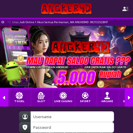
4D, Situs Judi Online 1 Akun Semua Permainan, WA ANGKER4D : 082132522847
Selam
TOGEL
SLOT
LIVE CASINO
SPORT
ARCADE
SABU