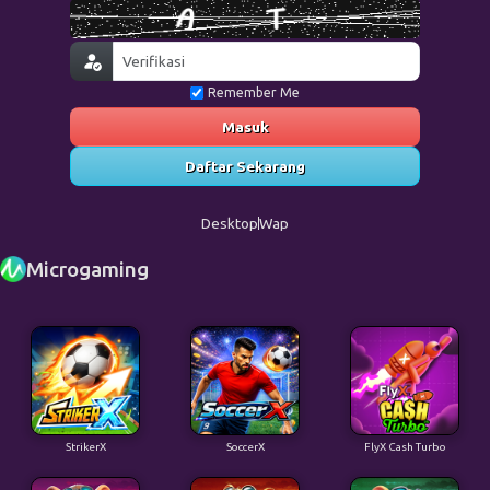
Remember Me
Masuk
Daftar Sekarang
Desktop
Wap
Microgaming
StrikerX
SoccerX
FlyX Cash Turbo