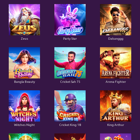
Zeus
Party Star
Dabanggg
Bangla Beauty
Cricket Sah 75
Arena Fighter
Witches Night
Cricket King 18
King Arthur