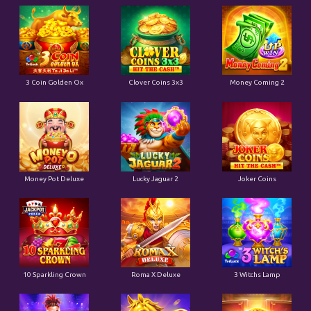
3 Coin Golden Ox
Clover Coins 3x3
Money Coming 2
Money Pot Deluxe
Lucky Jaguar 2
Joker Coins
10 Sparkling Crown
Roma X Deluxe
3 Witchs Lamp