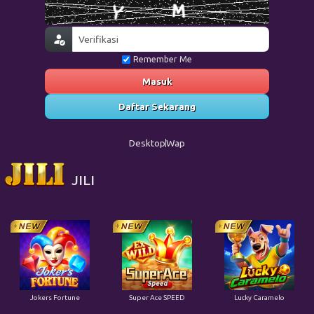
Remember Me
Masuk
Daftar Sekarang
Desktop
Wap
JILI
Jokers Fortune
Super Ace SPEED
Lucky Caramelo