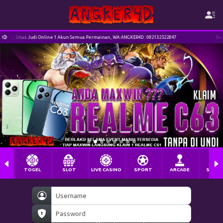
e 1 Akun Semua Permainan, WA ANGKER4D : 082132522847
Selamat Datang di ANGKER4D
TOGEL
SLOT
LIVE CASINO
SPORT
ARCADE
SABU