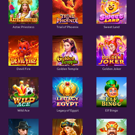
Aztec Priestess
Trial of Phoenix
Sweet Land
Devil Fire
Golden Temple
Golden Joker
Wild Ace
Legacy of Egypt
Elf Bingo