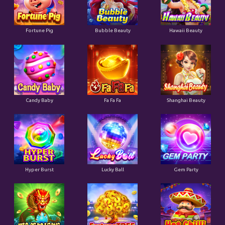
Fortune Pig
Bubble Beauty
Hawaii Beauty
Candy Baby
Fa Fa Fa
Shanghai Beauty
Hyper Burst
Lucky Ball
Gem Party