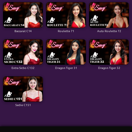
Baccarat C14
Roulette 71
Auto Roulette 72
Extra Sicbo C132
Dragon Tiger 31
Dragon Tiger 32
Sedie C151