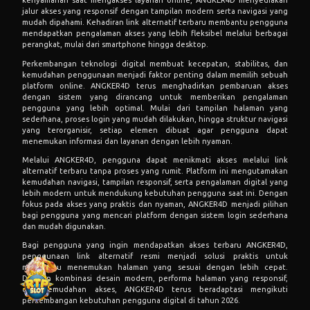
kenyamanan saat mengakses layanan online, ANGKER4D menyediakan
jalur akses yang responsif dengan tampilan modern serta navigasi yang
mudah dipahami. Kehadiran link alternatif terbaru membantu pengguna
mendapatkan pengalaman akses yang lebih fleksibel melalui berbagai
perangkat, mulai dari smartphone hingga desktop.
Perkembangan teknologi digital membuat kecepatan, stabilitas, dan
kemudahan penggunaan menjadi faktor penting dalam memilih sebuah
platform online. ANGKER4D terus menghadirkan pembaruan akses
dengan sistem yang dirancang untuk memberikan pengalaman
pengguna yang lebih optimal. Mulai dari tampilan halaman yang
sederhana, proses login yang mudah dilakukan, hingga struktur navigasi
yang terorganisir, setiap elemen dibuat agar pengguna dapat
menemukan informasi dan layanan dengan lebih nyaman.
Melalui ANGKER4D, pengguna dapat menikmati akses melalui link
alternatif terbaru tanpa proses yang rumit. Platform ini mengutamakan
kemudahan navigasi, tampilan responsif, serta pengalaman digital yang
lebih modern untuk mendukung kebutuhan pengguna saat ini. Dengan
fokus pada akses yang praktis dan nyaman, ANGKER4D menjadi pilihan
bagi pengguna yang mencari platform dengan sistem login sederhana
dan mudah digunakan.
Bagi pengguna yang ingin mendapatkan akses terbaru ANGKER4D,
penggunaan link alternatif resmi menjadi solusi praktis untuk
membantu menemukan halaman yang sesuai dengan lebih cepat.
Dengan kombinasi desain modern, performa halaman yang responsif,
dan kemudahan akses, ANGKER4D terus beradaptasi mengikuti
perkembangan kebutuhan pengguna digital di tahun 2026.