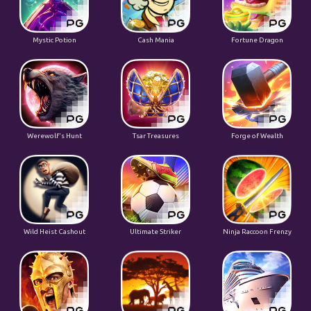
Mystic Potion
Cash Mania
Fortune Dragon
Werewolf's Hunt
Tsar Treasures
Forge of Wealth
Wild Heist Cashout
Ultimate Striker
Ninja Raccoon Frenzy