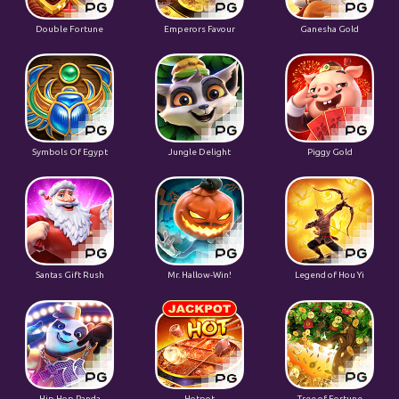
Double Fortune
Emperors Favour
Ganesha Gold
Symbols Of Egypt
Jungle Delight
Piggy Gold
Santas Gift Rush
Mr. Hallow-Win!
Legend of Hou Yi
Hip Hop Panda
Hotpot
Tree of Fortune