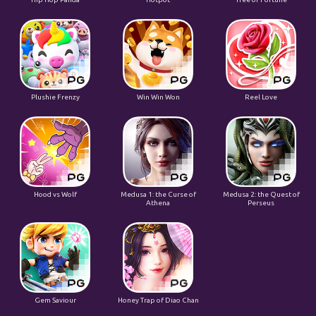
Plushie Frenzy
Win Win Won
Reel Love
Hood vs Wolf
Medusa 1: the Curse of
Medusa 2: the Quest of
Athena
Perseus
Gem Saviour
Honey Trap of Diao Chan