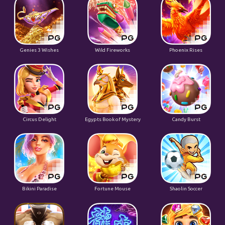
Genies 3 Wishes
Wild Fireworks
Phoenix Rises
Circus Delight
Egypts Book of Mystery
Candy Burst
Bikini Paradise
Fortune Mouse
Shaolin Soccer