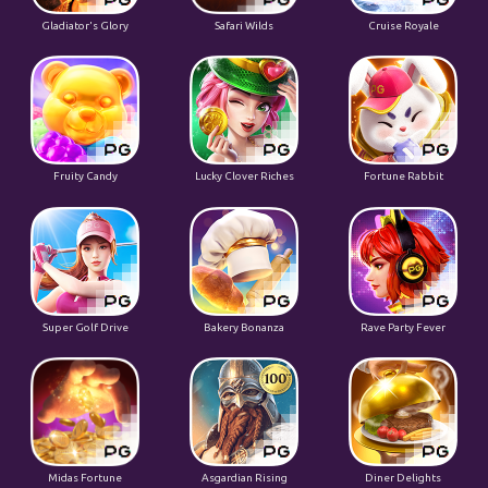
Gladiator's Glory
Safari Wilds
Cruise Royale
Fruity Candy
Lucky Clover Riches
Fortune Rabbit
Super Golf Drive
Bakery Bonanza
Rave Party Fever
Midas Fortune
Asgardian Rising
Diner Delights