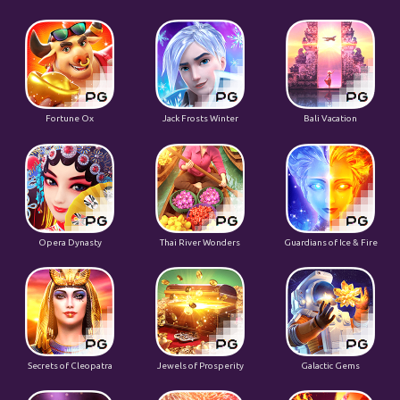
Fortune Ox
Jack Frosts Winter
Bali Vacation
Opera Dynasty
Thai River Wonders
Guardians of Ice & Fire
Secrets of Cleopatra
Jewels of Prosperity
Galactic Gems