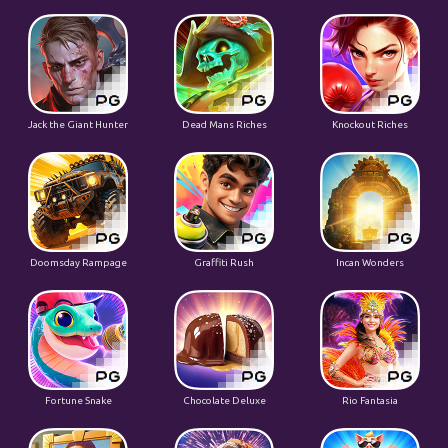
Jack the Giant Hunter
Dead Mans Riches
Knockout Riches
Doomsday Rampage
Graffiti Rush
Incan Wonders
Fortune Snake
Chocolate Deluxe
Rio Fantasia