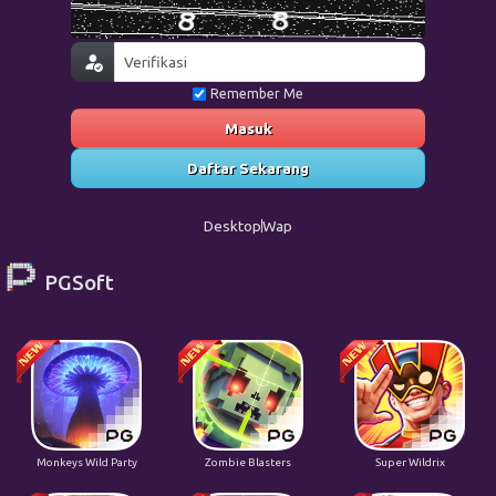
Remember Me
Masuk
Daftar Sekarang
Desktop
Wap
PGSoft
Monkeys Wild Party
Zombie Blasters
Super Wildrix