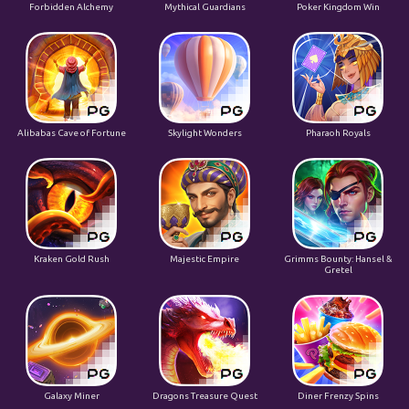
Forbidden Alchemy
Mythical Guardians
Poker Kingdom Win
Alibabas Cave of Fortune
Skylight Wonders
Pharaoh Royals
Kraken Gold Rush
Majestic Empire
Grimms Bounty: Hansel &
Gretel
Galaxy Miner
Dragons Treasure Quest
Diner Frenzy Spins