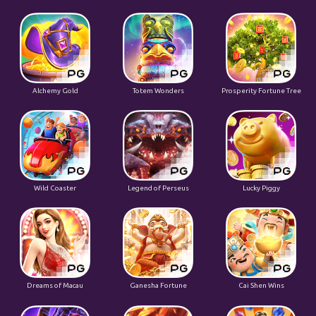
Alchemy Gold
Totem Wonders
Prosperity Fortune Tree
Wild Coaster
Legend of Perseus
Lucky Piggy
Dreams of Macau
Ganesha Fortune
Cai Shen Wins